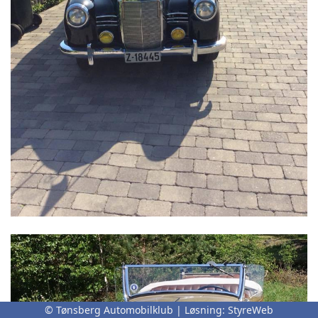
© Tønsberg Automobilklub | Løsning:
StyreWeb